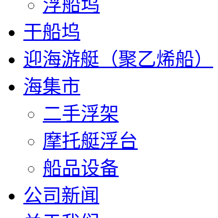
浮船坞
干船坞
迎海游艇（聚乙烯船）
海集市
二手浮架
摩托艇浮台
船品设备
公司新闻