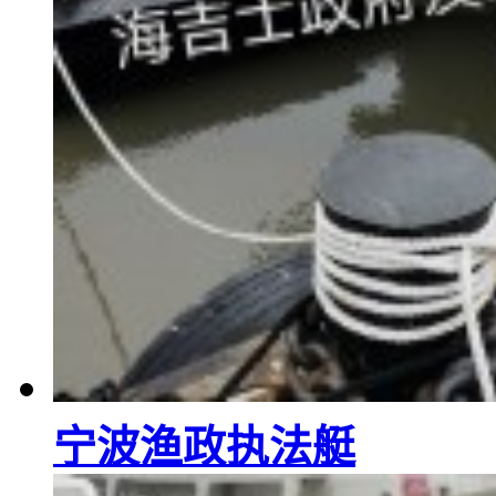
宁波渔政执法艇