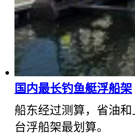
国内最长钓鱼艇浮船架
船东经过测算，省油和
台浮船架最划算。