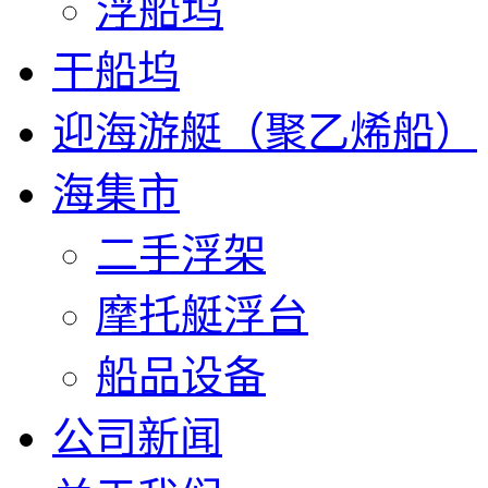
浮船坞
干船坞
迎海游艇（聚乙烯船）
海集市
二手浮架
摩托艇浮台
船品设备
公司新闻