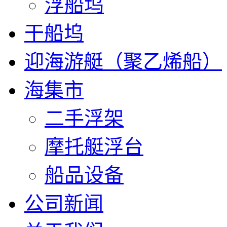
浮船坞
干船坞
迎海游艇（聚乙烯船）
海集市
二手浮架
摩托艇浮台
船品设备
公司新闻